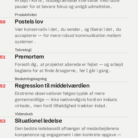
Arbejd i korte, tidsbegrænsede intervaller med faste
pauser for at bevare fokus og undgå udmattelse.
Produktivitet
50.
Postels lov
50
Vær konservativ i det, du sender, og liberal i det, du
accepterer — for mere robust kommunikation mellem
systemer.
Teknologi
51.
Premortem
51
Forestil dig, at projektet allerede er fejlet — og arbejd
baglæns for at finde årsagerne, før I går i gang.
Beslutningstagning
52.
Regression til middelværdien
52
Ekstreme observationer følges typisk af mere
gennemsnitlige — ikke nødvendigvis fordi en indsats
virkede, men fordi tilfældighed trækker indad.
Videnskab
53.
Situationel ledelse
53
Den bedste ledelsesstil afhænger af medarbejderens
kompetence og engagement i den konkrete opgave —