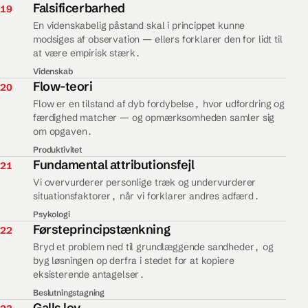
19.
Falsificerbarhed
19
En videnskabelig påstand skal i princippet kunne
modsiges af observation — ellers forklarer den for lidt til
at være empirisk stærk.
Videnskab
20.
Flow-teori
20
Flow er en tilstand af dyb fordybelse, hvor udfordring og
færdighed matcher — og opmærksomheden samler sig
om opgaven.
Produktivitet
21.
Fundamental attributionsfejl
21
Vi overvurderer personlige træk og undervurderer
situationsfaktorer, når vi forklarer andres adfærd.
Psykologi
22.
Førsteprincipstænkning
22
Bryd et problem ned til grundlæggende sandheder, og
byg løsningen op derfra i stedet for at kopiere
eksisterende antagelser.
Beslutningstagning
23.
Galls lov