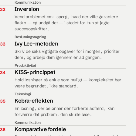
Kommunikation
32.
Inversion
32
Vend problemet om: spørg, hvad der ville garantere
fiasko — og undgå det — i stedet for kun at jagte
succesopskrifter.
Beslutningstagning
33.
Ivy Lee-metoden
33
Skriv de seks vigtigste opgaver for i morgen, prioriter
dem, og arbejd dem igennem én ad gangen.
Produktivitet
34.
KISS-princippet
34
Hold løsninger så enkle som muligt — kompleksitet bør
være begrundet, ikke standard.
Teknologi
35.
Kobra-effekten
35
En løsning, der belønner den forkerte adfærd, kan
forværre det problem, den skulle løse.
Kommunikation
36.
Komparative fordele
36