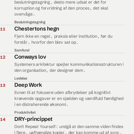
beslutningstagning, desto mere udsat er det for
korruption og forvridning af den proces, det skal
overvåge.
Beslutningstagning
11.
Chestertons hegn
11
Fjern ikke en regel, praksis eller institution, før du
forstår, hvorfor den blev sat op.
Samfund
12.
Conways lov
12
Systemers arkitektur spejler kommunikationsstrukturen i
den organisation, der designer dem.
Ledelse
13.
Deep Work
13
Evnen til at fokusere uden afbrydelser på kognitivt
krævende opgaver er en sjælden og værdifuld færdighed
i en distraherende økonomi.
Produktivitet
14.
DRY-princippet
14
Don't Repeat Yourself: undgå at den samme viden findes
i flere, uafhængige kopier, der kan komme ud af sync.