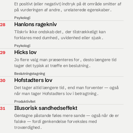
Et positivt (eller negativt) indtryk på ét område smitter af
på vurderingen af andre, urelaterede egenskaber.
Psykologi
28.
Hanlons ragekniv
28
Tilskriv ikke ondskab det, der tilstrækkeligt kan
forklares med dumhed, uvidenhed eller sjusk.
Psykologi
29.
Hicks lov
29
Jo flere valg man præsenteres for, desto længere tid
tager det typisk at træffe en beslutning.
Beslutningstagning
30.
Hofstadters lov
30
Det tager altid længere tid, end man forventer — også
når man tager Hofstadters lov i betragtning.
Produktivitet
31.
Illusorisk sandhedseffekt
31
Gentagne påstande føles mere sande — også når de er
falske — fordi genkendelse forveksles med
troværdighed.