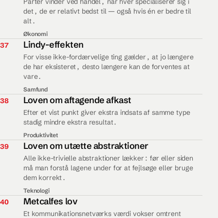
Parter vinder ved handel, når hver specialiserer sig i
det, de er relativt bedst til — også hvis én er bedre til
alt.
Økonomi
37.
Lindy-effekten
37
For visse ikke-fordærvelige ting gælder, at jo længere
de har eksisteret, desto længere kan de forventes at
vare.
Samfund
38.
Loven om aftagende afkast
38
Efter et vist punkt giver ekstra indsats af samme type
stadig mindre ekstra resultat.
Produktivitet
39.
Loven om utætte abstraktioner
39
Alle ikke-trivielle abstraktioner lækker: før eller siden
må man forstå lagene under for at fejlsøge eller bruge
dem korrekt.
Teknologi
40.
Metcalfes lov
40
Et kommunikationsnetværks værdi vokser omtrent