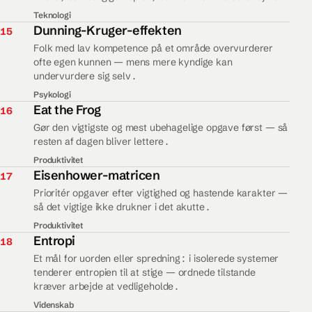
Teknologi
15.
Dunning-Kruger-effekten
15
Folk med lav kompetence på et område overvurderer
ofte egen kunnen — mens mere kyndige kan
undervurdere sig selv.
Psykologi
16.
Eat the Frog
16
Gør den vigtigste og mest ubehagelige opgave først — så
resten af dagen bliver lettere.
Produktivitet
17.
Eisenhower-matricen
17
Prioritér opgaver efter vigtighed og hastende karakter —
så det vigtige ikke drukner i det akutte.
Produktivitet
18.
Entropi
18
Et mål for uorden eller spredning: i isolerede systemer
tenderer entropien til at stige — ordnede tilstande
kræver arbejde at vedligeholde.
Videnskab