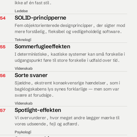
ikke af én fast stil.
Ledelse
54.
SOLID-principperne
54
Fem objektorienterede designprincipper, der sigter mod
mere forståelig, fleksibel og vedligeholdelig software.
Teknologi
55.
Sommerfugleeffekten
55
I deterministiske, kaotiske systemer kan små forskelle i
udgangspunkt føre til store forskelle i udfald over tid.
Videnskab
56.
Sorte svaner
56
Sjældne, ekstremt konsekvensrige hændelser, som i
bagklogskabens lys synes forklarlige — men som var
svære at forudsige.
Videnskab
57.
Spotlight-effekten
57
Vi overvurderer, hvor meget andre lægger mærke til
vores udseende, fejl og adfærd.
Psykologi