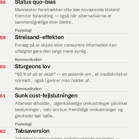
58.
Status quo-bias
58
Mennesker foretrækker ofte den nuværende tilstand
frem for forandring — også når alternativerne er
sammenlignelige eller bedre.
Psykologi
59.
Streisand-effekten
59
Forsøg på at skjule eller censurere information kan
utilsigtet gøre den langt mere synlig.
Kommunikation
60.
Sturgeons lov
60
“90 % af alt er skidt” — en polemik om, at mediokritet er
normalt, også i genrer man holder af.
Kommunikation
61.
Sunk cost-fejlslutningen
61
Allerede afholdte, uigenkaldelige omkostninger påvirker
beslutninger, selv om kun fremtidige omkostninger og
gevinster bør tælle.
Psykologi
62.
Tabsaversion
62
Tab føles typisk tungere end tilsvarende gevinster —