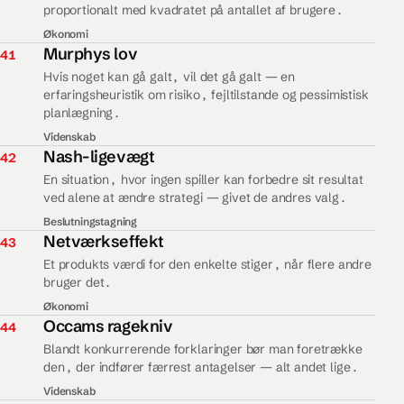
proportionalt med kvadratet på antallet af brugere.
Økonomi
41.
Murphys lov
41
Hvis noget kan gå galt, vil det gå galt — en
erfaringsheuristik om risiko, fejltilstande og pessimistisk
planlægning.
Videnskab
42.
Nash-ligevægt
42
En situation, hvor ingen spiller kan forbedre sit resultat
ved alene at ændre strategi — givet de andres valg.
Beslutningstagning
43.
Netværkseffekt
43
Et produkts værdi for den enkelte stiger, når flere andre
bruger det.
Økonomi
44.
Occams ragekniv
44
Blandt konkurrerende forklaringer bør man foretrække
den, der indfører færrest antagelser — alt andet lige.
Videnskab