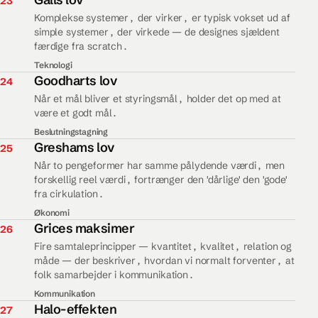
23
Komplekse systemer, der virker, er typisk vokset ud af
simple systemer, der virkede — de designes sjældent
færdige fra scratch.
Teknologi
24.
Goodharts lov
24
Når et mål bliver et styringsmål, holder det op med at
være et godt mål.
Beslutningstagning
25.
Greshams lov
25
Når to pengeformer har samme pålydende værdi, men
forskellig reel værdi, fortrænger den 'dårlige' den 'gode'
fra cirkulation.
Økonomi
26.
Grices maksimer
26
Fire samtaleprincipper — kvantitet, kvalitet, relation og
måde — der beskriver, hvordan vi normalt forventer, at
folk samarbejder i kommunikation.
Kommunikation
27.
Halo-effekten
27