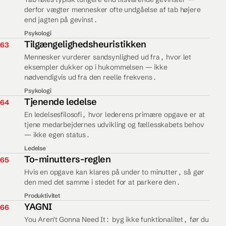
derfor vægter mennesker ofte undgåelse af tab højere
end jagten på gevinst.
Psykologi
63.
Tilgængelighedsheuristikken
63
Mennesker vurderer sandsynlighed ud fra, hvor let
eksempler dukker op i hukommelsen — ikke
nødvendigvis ud fra den reelle frekvens.
Psykologi
64.
Tjenende ledelse
64
En ledelsesfilosofi, hvor lederens primære opgave er at
tjene medarbejdernes udvikling og fællesskabets behov
— ikke egen status.
Ledelse
65.
To-minutters-reglen
65
Hvis en opgave kan klares på under to minutter, så gør
den med det samme i stedet for at parkere den.
Produktivitet
66.
YAGNI
66
You Aren't Gonna Need It: byg ikke funktionalitet, før du