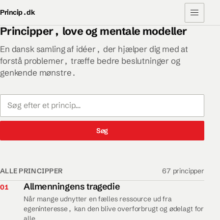
Princip.dk
Åbn men
Principper, love og mentale modeller
En dansk samling af idéer, der hjælper dig med at
forstå problemer, træffe bedre beslutninger og
genkende mønstre.
Søg i principper
Søg
ALLE PRINCIPPER
67 principper
01.
Allmenningens tragedie
01
Når mange udnytter en fælles ressource ud fra
egeninteresse, kan den blive overforbrugt og ødelagt for
alle.