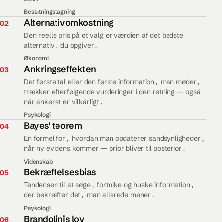
Beslutningstagning
02.
Alternativomkostning
02
Den reelle pris på et valg er værdien af det bedste
alternativ, du opgiver.
Økonomi
03.
Ankringseffekten
03
Det første tal eller den første information, man møder,
trækker efterfølgende vurderinger i den retning — også
når ankeret er vilkårligt.
Psykologi
04.
Bayes' teorem
04
En formel for, hvordan man opdaterer sandsynligheder,
når ny evidens kommer — prior bliver til posterior.
Videnskab
05.
Bekræftelsesbias
05
Tendensen til at søge, fortolke og huske information,
der bekræfter det, man allerede mener.
Psykologi
06.
Brandolinis lov
06