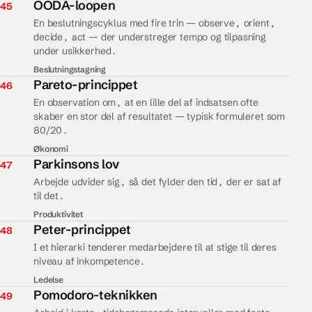
45.
OODA-loopen
45
En beslutningscyklus med fire trin — observe, orient,
decide, act — der understreger tempo og tilpasning
under usikkerhed.
Beslutningstagning
46.
Pareto-princippet
46
En observation om, at en lille del af indsatsen ofte
skaber en stor del af resultatet — typisk formuleret som
80/20.
Økonomi
47.
Parkinsons lov
47
Arbejde udvider sig, så det fylder den tid, der er sat af
til det.
Produktivitet
48.
Peter-princippet
48
I et hierarki tenderer medarbejdere til at stige til deres
niveau af inkompetence.
Ledelse
49.
Pomodoro-teknikken
49